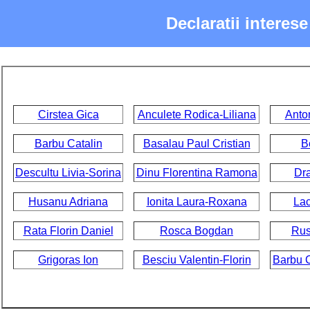
Declaratii interes
Cirstea Gica
Anculete Rodica-Liliana
Anto
Barbu Catalin
Basalau Paul Cristian
B
Descultu Livia-Sorina
Dinu Florentina Ramona
Dr
Husanu Adriana
Ionita Laura-Roxana
La
Rata Florin Daniel
Rosca Bogdan
Rus
Grigoras Ion
Besciu Valentin-Florin
Barbu C